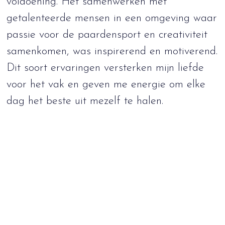
voldoening. Het samenwerken met
getalenteerde mensen in een omgeving waar
passie voor de paardensport en creativiteit
samenkomen, was inspirerend en motiverend.
Dit soort ervaringen versterken mijn liefde
voor het vak en geven me energie om elke
dag het beste uit mezelf te halen.
EEN ONVERWACHT VERVOLG...
Leuk nieuws! Vanuit Denemarken ben ik
wederom gevraagd voor een nieuwe shoot
voor Kingsland in augustus 2024. Ik mag er
helaas nog niet teveel over zeggen. Een klein